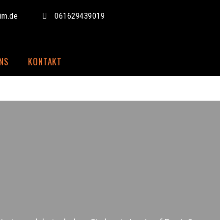
eim.de
061629439019
NS
KONTAKT